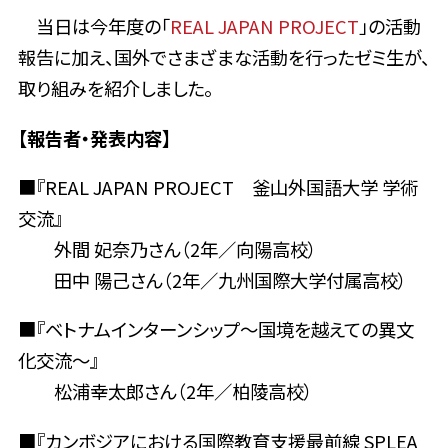
当日は今年度の「
REAL JAPAN PROJECT
」の活動
報告に加え、国外でさまざまな活動を行ったゼミ生が、
取り組みを紹介しました。
【報告者・発表内容】
■『REAL JAPAN PROJECT 釜山外国語大学 学術
交流』
外間 妃奈乃さん（2年／向陽高校）
田中 陽己さん（2年／九州国際大学付属高校）
■『ベトナムインターンシップ～国境を越えての異文
化交流～』
松浦幸太郎さん（2年／柏陵高校）
■『カンボジアにおける国際教育支援最前線 SPLEA