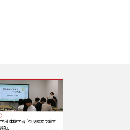
学科 体験学習 「奈良絵本で旅す
物語』」