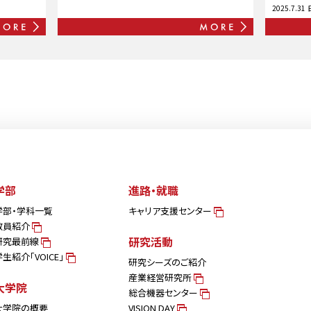
2025.7.31
学部
進路・就職
学部・学科一覧
キャリア支援センター
教員紹介
研究活動
研究最前線
学生紹介「VOICE」
研究シーズのご紹介
産業経営研究所
大学院
総合機器センター
大学院の概要
VISION DAY