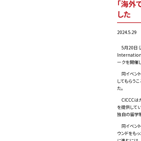
「海外
した
2024.5.29
5月20日（
Internat
ークを開催し
同イベント
してもらう
た。
CICCCは
を提供して
独自の留学制
同イベント
ウンドをも
に進むには