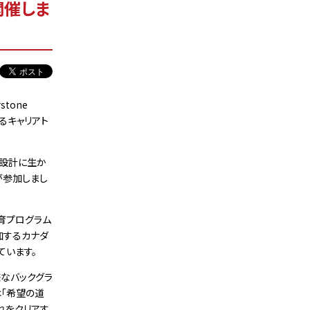
開催しま
tone
によるキャリアト
ア設計に生か
が参加しまし
育プログラム
加するカナダ
ています。
なバックグラ
は「希望の道
れをクリアす