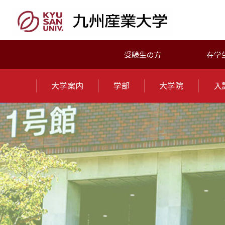
受験生の方
在学
大学案内
学部
大学院
入