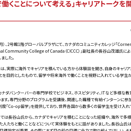
で働くことについて考える」キャリアトークを
月）、2号館1階グローバルプラザにて、カナダのコミュニティカレッジ「Corners
ional Community College of Canada（CICCC）」副社長の長谷山茂雄氏
ました。
は、実際に海外でキャリアを積んでいる方から体験談を聞き、自身のキャリ
ことを目的としたもので、留学や将来海外で働くことを視野に入れている学生
カナダバンクーバーの専門学校でビジネス、ホスピタリティ、ITなど多様な教
います。専門分野のプログラムを受講後、関連した職種で有給インターンに参
度「Co-op留学」を提供しており、世界各国から数多くの留学生を受け入れ
では長谷山氏から、カナダでキャリアを積むことになった経緯や、海外で多様
った人たちと働くことなどについて実体験をもとに話がありました。長谷山氏
、目標設定が重要。その際にまず目の前の目標に全力で取り組んでほしい。そ