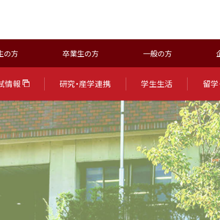
生の方
卒業生の方
一般の方
試情報
研究・産学連携
学生生活
留学