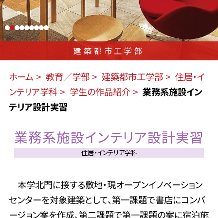
建築都市工学部
ホーム
教育／学部
建築都市工学部
住居・イ
ンテリア学科
学生の作品紹介
業務系施設イン
テリア設計実習
業務系施設インテリア設計実習
住居・インテリア学科
本学北門に接する敷地・現オープンイノベーション
センターを対象建築として、第一課題で書店にコンバ
ージョン案を作成、第二課題で第一課題の案に宿泊施