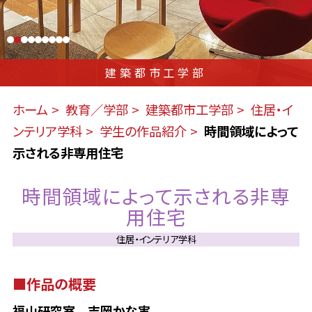
建築都市工学部
ホーム
教育／学部
建築都市工学部
住居・イ
ンテリア学科
学生の作品紹介
時間領域によって
示される非専用住宅
時間領域によって示される非専
用住宅
住居・インテリア学科
■作品の概要
福山研究室 吉岡かな実