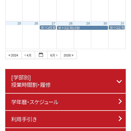
25
26
27
28
29
30
31
第1Q授業終了日
第1Q定期試
第1Q定期試験
2024
4月
6月
2026
[学部別]
授業時間割・履修
学年暦・スケジュール
利用手引き