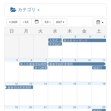
カテゴリ
2025
3月
5月
2027
日
月
火
水
木
金
土
1
2
3
4
入学式（新1年次書類交付）
新入生ガイダンス
学年始め
5
6
7
8
9
10
11
新入生履修登録期間
履修登録変更期間
第1Q授業開始
補講日
12
13
14
15
16
17
18
履修登録変更期間
19
20
21
22
23
24
25
補講日