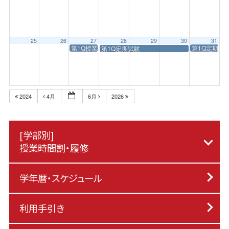
25
26
27
28
29
30
31
第1Q授業終了日
第1Q定期試
第1Q定期試験
2024
4月
6月
2026
[学部別]
授業時間割・履修
学年暦・スケジュール
利用手引き