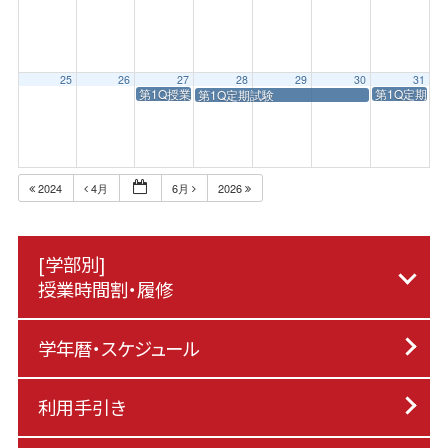
25
26
27
28
29
30
31
第1Q授業終了日
第1Q定期試
第1Q定期試験
2024
4月
6月
2026
[学部別]
授業時間割・履修
学年暦・スケジュール
利用手引き