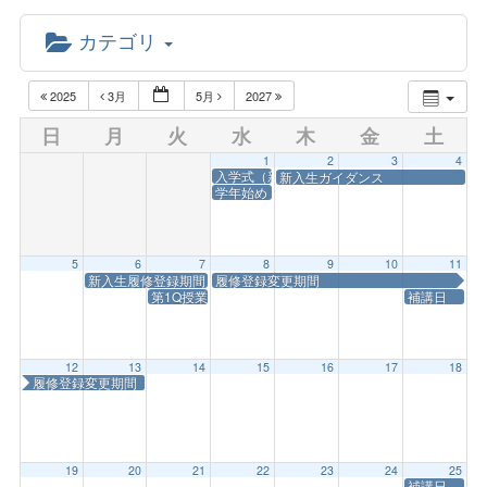
カテゴリ
2025
3月
5月
2027
日
月
火
水
木
金
土
1
2
3
4
入学式（新1年次書類交付）
新入生ガイダンス
学年始め
5
6
7
8
9
10
11
新入生履修登録期間
履修登録変更期間
第1Q授業開始
補講日
12
13
14
15
16
17
18
履修登録変更期間
19
20
21
22
23
24
25
補講日