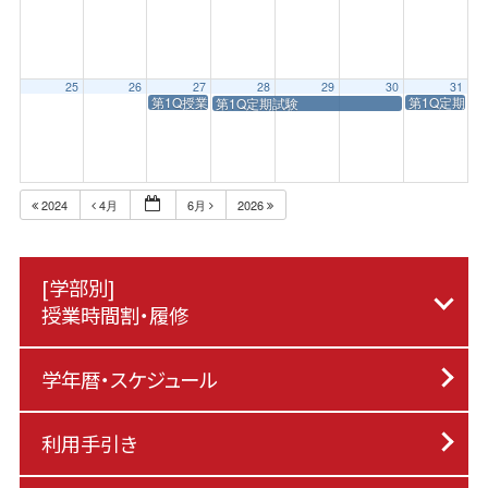
25
26
27
28
29
30
31
第1Q授業終了日
第1Q定期試
第1Q定期試験
2024
4月
6月
2026
[学部別]
授業時間割・履修
学年暦・スケジュール
利用手引き