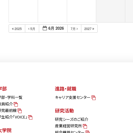
6月 2026
2025
5月
7月
2027
学部
進路・就職
学部・学科一覧
キャリア支援センター
教員紹介
研究活動
研究最前線
学生紹介「VOICE」
研究シーズのご紹介
産業経営研究所
大学院
総合機器センター