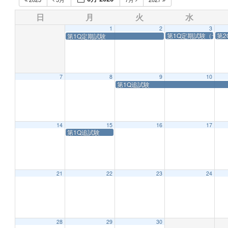
日
月
火
水
1
2
3
第1Q定期試験（予備
第2
第1Q定期試験
7
8
9
10
第1Q追試験
14
15
16
17
第1Q追試験
21
22
23
24
28
29
30