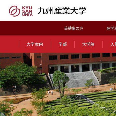
受験生の方
在学
大学案内
学部
大学院
入