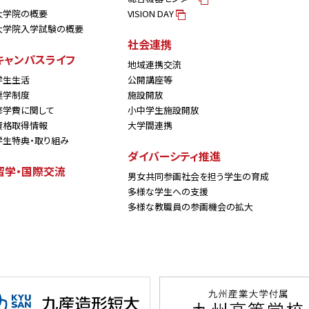
大学院の概要
VISION DAY
大学院入学試験の概要
社会連携
キャンパスライフ
地域連携交流
学生生活
公開講座等
奨学制度
施設開放
修学費に関して
小中学生施設開放
資格取得情報
大学間連携
学生特典・取り組み
ダイバーシティ推進
留学・国際交流
男女共同参画社会を担う学生の育成
多様な学生への支援
多様な教職員の参画機会の拡大