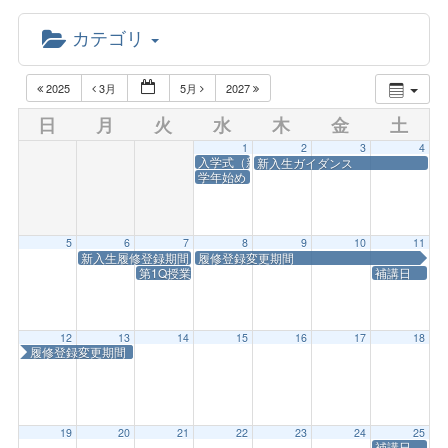
カテゴリ
2025
3月
5月
2027
日
月
火
水
木
金
土
1
2
3
4
入学式（新1年次書類交付）
新入生ガイダンス
学年始め
5
6
7
8
9
10
11
新入生履修登録期間
履修登録変更期間
第1Q授業開始
補講日
12
13
14
15
16
17
18
履修登録変更期間
19
20
21
22
23
24
25
補講日