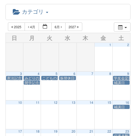
カテゴリ
2025
4月
6月
2027
日
月
火
水
木
金
土
1
2
3
4
5
6
7
8
9
憲法記念日
みどりの日
こどもの日
振替休日
学友会定期総
開学記念日
補講日
10
11
12
13
14
15
16
補講日
17
18
19
20
21
22
23
保護者懇談会