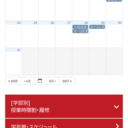
24
25
26
27
28
29
30
月曜授業実施日
第1Q定期試験
第1Q授業終了日
31
2025
4月
6月
2027
[学部別]
授業時間割・履修
学年暦・スケジュール