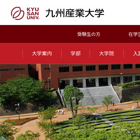
受験生の方
在学
大学案内
学部
大学院
入