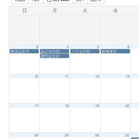
日
月
火
水
3
4
5
6
憲法記念日
みどりの日
こどもの日
振替休日
開学記念日
10
11
12
13
17
18
19
20
24
25
26
27