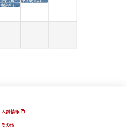
曜授業実施日
第1Q定期試験
Q授業終了日
入試情報
その他