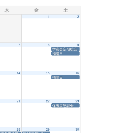
木
金
土
1
2
7
8
9
学友会定期総会
補講日
14
15
16
補講日
21
22
23
保護者懇談会
28
29
30