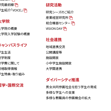
研究活動
研究最前線
学生紹介「VOICE」
研究シーズのご紹介
産業経営研究所
大学院
総合機器センター
大学院の概要
VISION DAY
大学院入学試験の概要
社会連携
キャンパスライフ
地域連携交流
学生生活
公開講座等
奨学制度
施設開放
修学費に関して
小中学生施設開放
資格取得情報
大学間連携
学生特典・取り組み
ダイバーシティ推進
留学・国際交流
男女共同参画社会を担う学生の育成
多様な学生への支援
多様な教職員の参画機会の拡大