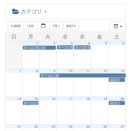
カテゴリ
2025
5月
7月
2027
日
月
火
水
木
金
土
1
2
3
4
5
6
第1Q定期試験（予備日）
第2Q授業開始
第1Q定期試験
7
8
9
10
11
12
13
第1Q追試験
補講日
14
15
16
17
18
19
20
第1Q追試験
補講日
21
22
23
24
25
26
27