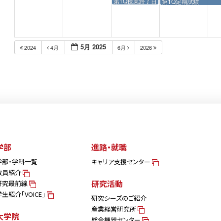
第1Q授業終了日
第1Q定期試験
5月 2025
2024
4月
6月
2026
学部
進路・就職
学部・学科一覧
キャリア支援センター
教員紹介
研究活動
研究最前線
学生紹介「VOICE」
研究シーズのご紹介
産業経営研究所
大学院
総合機器センター