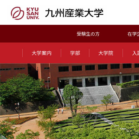
受験生の方
在学
大学案内
学部
大学院
入