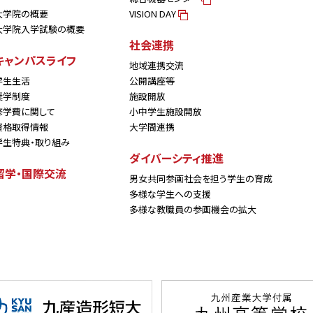
大学院の概要
VISION DAY
大学院入学試験の概要
社会連携
キャンパスライフ
地域連携交流
学生生活
公開講座等
奨学制度
施設開放
修学費に関して
小中学生施設開放
資格取得情報
大学間連携
学生特典・取り組み
ダイバーシティ推進
留学・国際交流
男女共同参画社会を担う学生の育成
多様な学生への支援
多様な教職員の参画機会の拡大