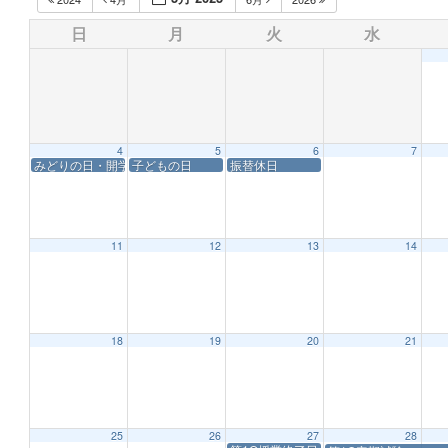
日
月
火
水
4
5
6
7
みどりの日・開学記念日
子どもの日
振替休日
11
12
13
14
18
19
20
21
25
26
27
28