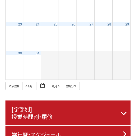
23
24
25
26
27
28
29
30
31
2026
4月
6月
2028
[学部別]
授業時間割・履修
学年暦・スケジュール