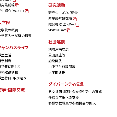
研究活動
研究最前線
学生紹介「VOICE」
研究シーズのご紹介
産業経営研究所
大学院
総合機器センター
大学院の概要
VISION DAY
大学院入学試験の概要
社会連携
キャンパスライフ
地域連携交流
学生生活
公開講座等
奨学制度
施設開放
修学費に関して
小中学生施設開放
資格取得情報
大学間連携
学生特典・取り組み
ダイバーシティ推進
留学・国際交流
男女共同参画社会を担う学生の育成
多様な学生への支援
多様な教職員の参画機会の拡大