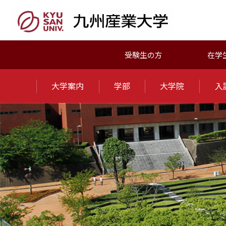
受験生の方
在学
大学案内
学部
大学院
入