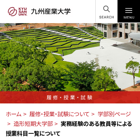
SEARCH
履修・授業・試験
ホーム
履修・授業・試験について
学部別ページ
造形短期大学部
実務経験のある教員等による
授業科目一覧について