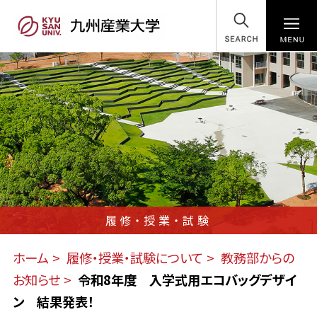
SEARCH
履修・授業・試験
ホーム
履修・授業・試験について
教務部からの
お知らせ
令和8年度 入学式用エコバッグデザイ
ン 結果発表！