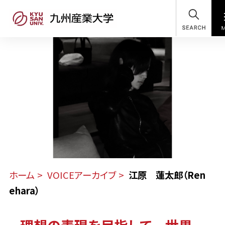
SEARCH
江
ホーム
VOICEアーカイブ
江原 蓮太郎（Ren
原
蓮
ehara）
太
郎
（Ren