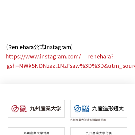
（Ren ehara公式Instagram）
https://www.instagram.com/__renehara?
igsh=MWk5NDNzazl1NzFsaw%3D%3D&utm_sour