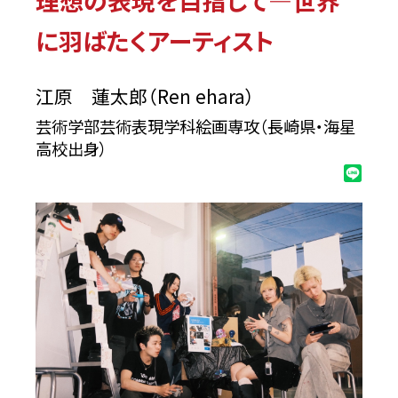
理想の表現を目指して―世界
ehara）
に羽ばたくアーティスト
江原 蓮太郎（Ren ehara）
芸術学部芸術表現学科絵画専攻（長崎県・海星
高校出身）