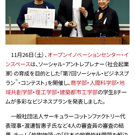
11月26日（土）、
オープンイノベーションセンター・イ
ンスペース
は、ソーシャル・アントレプレナー（社会起業
家）の育成を目的とした「第7回ソーシャル・ビジネスプ
※
ラン
・コンテスト」を開催し、
商学部
・
人間科学部
・
地
域共創学部
・
理工学部
・
建築都市工学部
の学生8チー
ムが多彩なビジネスプランを発表しました。
一般社団法人サーキュラーコットンファクトリー代
表理事・渡邊智惠子氏など4人の審査員の審査の結
果、チーム「竹取物語」の「日本の放棄竹林問題を解決