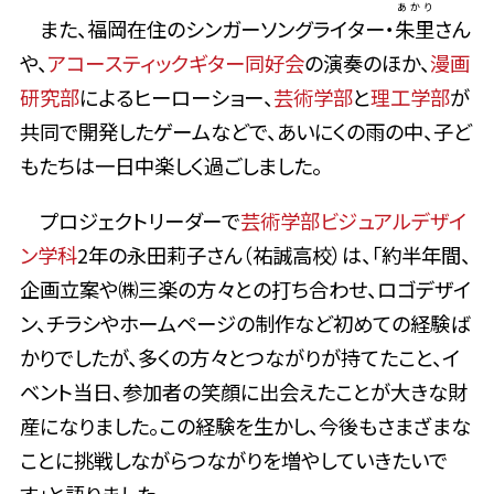
あかり
また、福岡在住のシンガーソングライター・
朱里
さん
や、
アコースティックギター同好会
の演奏のほか、
漫画
研究部
によるヒーローショー、
芸術学部
と
理工学部
が
共同で開発したゲームなどで、あいにくの雨の中、子ど
もたちは一日中楽しく過ごしました。
プロジェクトリーダーで
芸術学部ビジュアルデザイ
ン学科
2年の永田莉子さん（祐誠高校）は、「約半年間、
企画立案や㈱三楽の方々との打ち合わせ、ロゴデザイ
ン、チラシやホームページの制作など初めての経験ば
かりでしたが、多くの方々とつながりが持てたこと、イ
ベント当日、参加者の笑顔に出会えたことが大きな財
産になりました。この経験を生かし、今後もさまざまな
ことに挑戦しながらつながりを増やしていきたいで
す」と語りました。