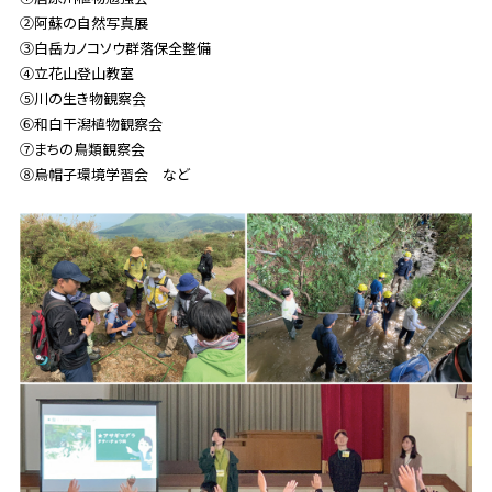
②阿蘇の自然写真展
③白岳カノコソウ群落保全整備
④立花山登山教室
⑤川の生き物観察会
⑥和白干潟植物観察会
⑦まちの鳥類観察会
⑧烏帽子環境学習会 など