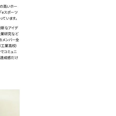
性の高いホー
「eスポーツ
っています。
斬新なアイデ
企業研究など
めメンバー全
草工業高校）
ンでコミュニ
た達成感だけ