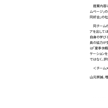
提案内容は
ムページ」の
同好会」の
同チームの
アを出してほ
自身の学び
員の協力が
は「夏季休
ケーション
ではなく、評
＜チームメ
山元崇誠、
増