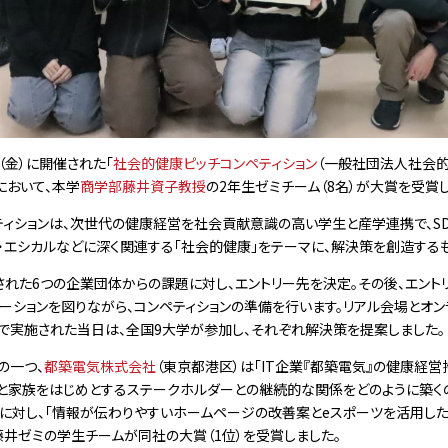
（金）に開催された「
社会的健康ピッチコンペティション
（一般社団法人社会
において、本学
商学部藤井資子教授
の2年生ゼミチーム（8名）が大賞を受賞し
ィションは、次世代の健康経営を社会貢献意識の⾼い学⽣と産学連携で、SD
I・エシカルなどに深く関連する「社会的健康」をテーマに、解決策を創造する
れた6つの企業団体からの課題に対し、エントリー先を決定。その後、エント
ーションを図りながら、コンペティションの準備を行います。リアル会場とオン
式で実施された当日は、全国9大学が参加し、それぞれ解決策を提案しました。
一つ、
都築電気株式会社
（東京都港区）は「IT企業『都築電気』の健康経営
員と家族をはじめとするステークホルダーとの継続的な関係をどのように築く
れに対し、「情報が伝わりやすいホームページの改善案とeスポーツを活用し
井ゼミの学生チームが同社の大賞（1位）を受賞しました。