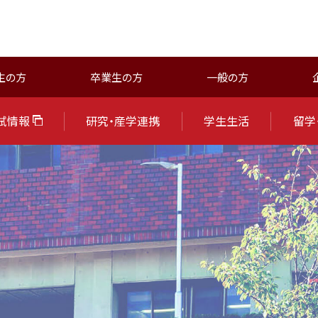
生の方
卒業生の方
一般の方
試情報
研究・産学連携
学生生活
留学