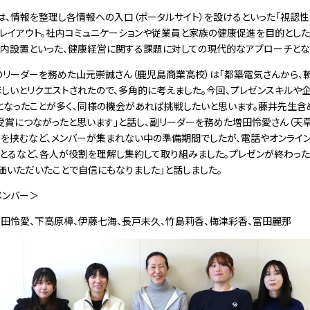
、情報を整理し各情報への入口（ポータルサイト）を設けるといった「視認
レイアウト。社内コミュニケーションや従業員と家族の健康促進を目的とした
社内設置といった、健康経営に関する課題に対しての現代的なアプローチとな
リーダーを務めた
山元崇誠さん（鹿児島商業高校）は「都築電気さんから、
しいとリクエストされたので、多角的に考えました。今回、プレゼンスキルや
となったことが多く、同様の機会があれば挑戦したいと思います。藤井先生含
受賞につながったと思います」と話し、副リーダーを務めた増田怜愛さん（天
暇を挟むなど、メンバーが集まれない中の準備期間でしたが、電話やオンライ
をとるなど、各人が役割を理解し集約して取り組みました。プレゼンが終わっ
価いただいたことで自信にもなりました」と話しました。
ンバー＞
田怜愛、
下高原樟、
伊藤七海、
長戸未久、
竹島莉香、
梅津彩香、
冨田麗那