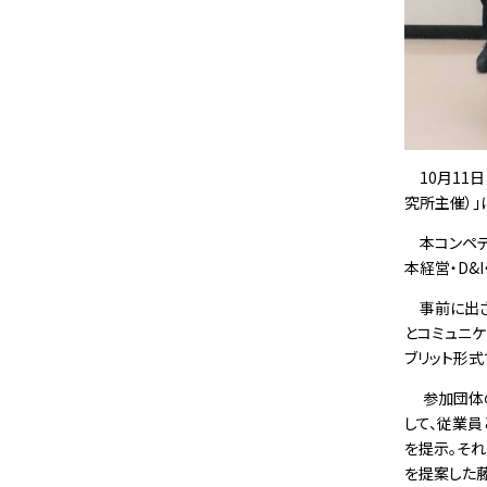
10月11日
究所主催）」
本コンペテ
本経営・D&
事前に出さ
とコミュニケ
ブリット形
参加団体の
して、従業
を提示。そ
を提案した藤