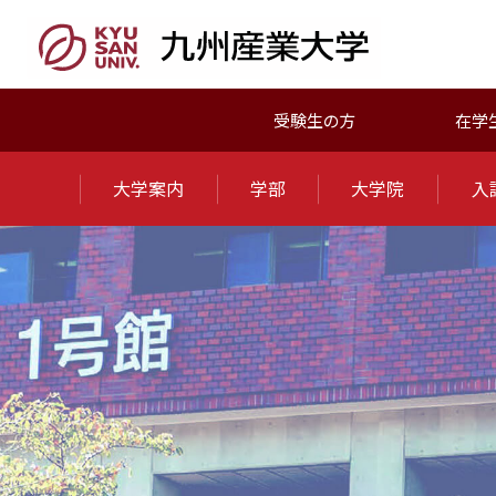
受験生の方
在学
大学案内
学部
大学院
入