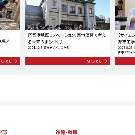
門司港地区リノベーション：実地演習で考え
【サイエ
九産大
る未来のまちづくり
都市工学部
2024.12.5
都市デザイン工学科
2024.8.28
都市デザイ
学部
進路・就職