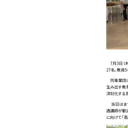
7月3日（木
27名、教員
同事業団は
生み出す教
深刻化する
当日はまず
遇講師が歓
に向けて「