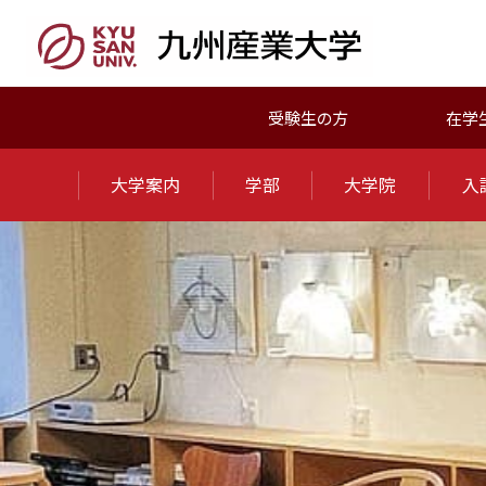
受験生の方
在学
大学案内
学部
大学院
入