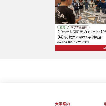
教育
産学官金連携
【JR九州共同研究プロジェクト】「
【域】駅」提案に向けて事例調査！
2025.7.1
住居・インテリア学科
大学案内