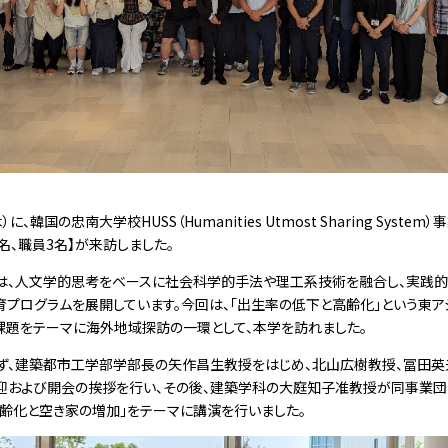
）に、韓国の忠南大学校HUSS（Humanities Utmost Sharing System
5名、職員3名】が来訪しました。
、人文学的思考をベースに社会科学的手法や理工系技術を融合し、実践
育プログラムを展開しています。今回は、「出生率の低下と高齢化」という東
課題をテーマに海外地域探訪の一環として、本学を訪れました。
、建築都市工学部学部長の矢作昌生教授をはじめ、北山広樹教授、冨田英
迎および開会の挨拶を行い、その後、建築学科の大庭知子准教授が同事業団
高齢化と空き家の増加」をテーマに講演を行いました。