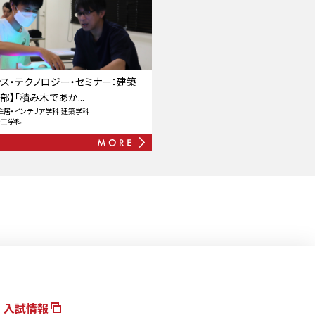
ンス・テクノロジー・セミナー：建築
】「積み木であか...
住居・インテリア学科
建築学科
ン工学科
入試情報