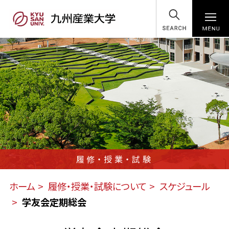
SEARCH
履修・授業・試験
ホーム
履修・授業・試験について
スケジュール
学友会定期総会