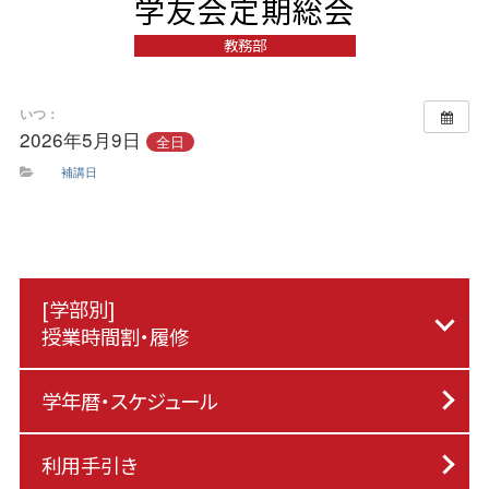
学友会定期総会
教務部
いつ：
2026年5月9日
全日
補講日
[学部別]
授業時間割・履修
学年暦・スケジュール
利用手引き