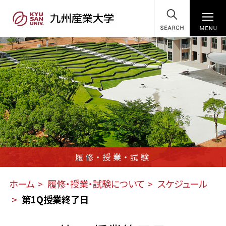
SEARCH
履修・授業・試験
ホーム
履修・授業・試験について
スケジュール
第1Q授業終了日