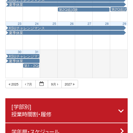
夏季休業
第2Q追試験
第2Q追試験
23
24
25
26
27
28
29
KSUチャレンジマンス
夏季休業
30
31
KSUチャレンジマンス
夏季休業
第1・2Q成績公開日
2025
7月
9月
2027
[学部別]
授業時間割・履修
学年暦・スケジュール