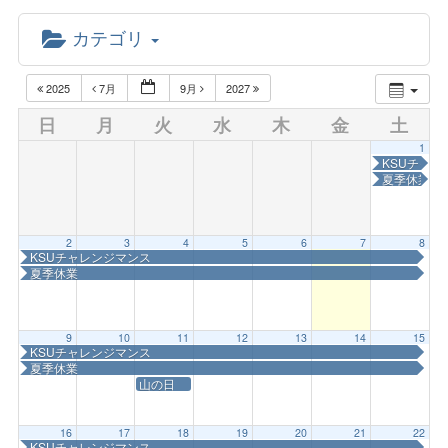
カテゴリ
2025
7月
9月
2027
日
月
火
水
木
金
土
1
KSUチャレ
夏季休業
2
3
4
5
6
7
8
KSUチャレンジマンス
夏季休業
9
10
11
12
13
14
15
KSUチャレンジマンス
夏季休業
山の日
16
17
18
19
20
21
22
KSUチャレンジマンス