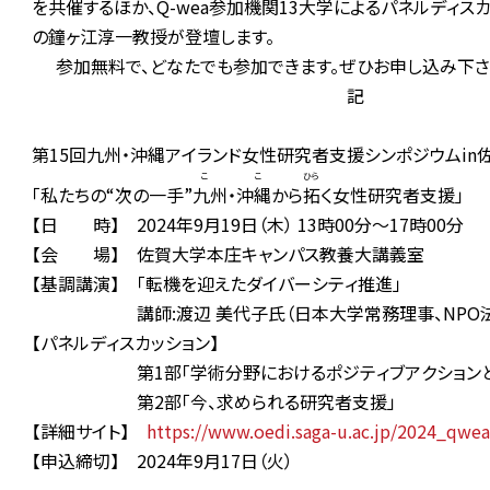
を共催するほか、Q-wea参加機関13大学によるパネルディ
の鐘ヶ江淳一教授が登壇します。
参加無料で、どなたでも参加できます。ぜひお申し込み下さ
記
第1
5
回九州・沖縄アイランド女性研究者支援シンポジウムin
ここ
ひら
「私たちの“次の一手”
九州・沖縄
から
拓
く女性研究者支援」
【日 時】
2024年9月19日（木） 13時00分～17時00分
【会 場】 佐賀大学本庄キャンパス教養大講義室
【基調講演】 「転機を迎えたダイバーシティ推進」
講師:渡辺 美代子氏（日本大学常務理事、NPO法人
【パネルディスカッション】
第
1部「学術分野におけるポジティブアクション
第
2部「今、求められる研究者支援」
【詳細サイト】
https://www.oedi.saga-u.ac.jp/2024_qw
【申込締切】
2024年9月17日（火）