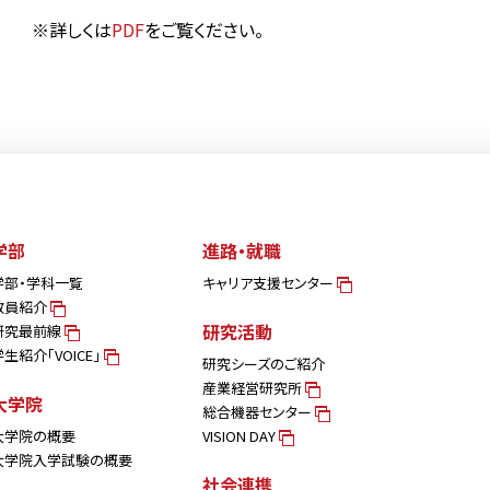
※詳しくは
PDF
をご覧ください。
学部
進路・就職
学部・学科一覧
キャリア支援センター
教員紹介
研究活動
研究最前線
学生紹介「VOICE」
研究シーズのご紹介
産業経営研究所
大学院
総合機器センター
大学院の概要
VISION DAY
大学院入学試験の概要
社会連携