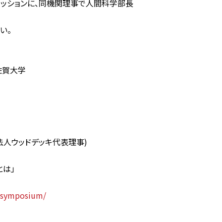
スカッションに、同機関理事で人間科学部長
い。
佐賀大学
ウッドデッキ代表理事)
とは」
easymposium/