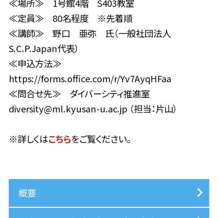
≪場所≫ 1号館4階 S403教室
≪定員≫ 80名程度 ※先着順
≪講師≫ 野口 亜弥 氏（一般社団法人
S.C.P.Japan代表）
≪申込方法≫
https://forms.office.com/r/Yv7AyqHFaa
≪問合せ先≫ ダイバーシティ推進室
diversity@ml.kyusan-u.ac.jp （担当：片山）
※詳しくは
こちら
をご覧ください。
概要