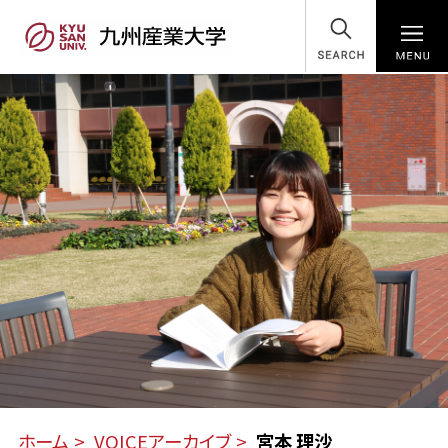
SEARCH
宮
ホーム
VOICEアーカイブ
宮本 理沙
本