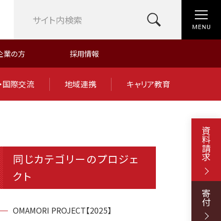
企業の方
採用情報
・国際交流
地域連携
キャリア教育
資料請求
同じカテゴリーのプロジェ
クト
寄付
OMAMORI PROJECT【2025】