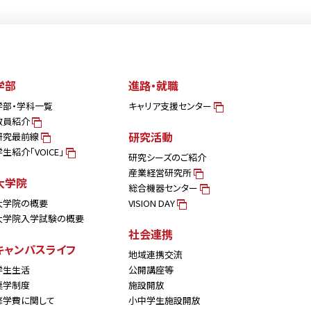
学部
進路・就職
学部・学科一覧
キャリア支援センター
教員紹介
研究活動
研究最前線
学生紹介「VOICE」
研究シーズのご紹介
産業経営研究所
大学院
総合機器センター
大学院の概要
VISION DAY
大学院入学試験の概要
社会連携
キャンパスライフ
地域連携交流
学生生活
公開講座等
奨学制度
施設開放
修学費に関して
小中学生施設開放