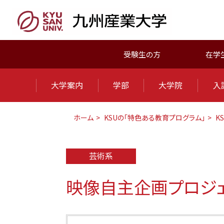
受験生の方
在学
大学案内
学部
大学院
入
ホーム
KSUの「特色ある教育プログラム」
K
芸術系
映像自主企画プロジェク