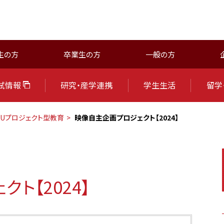
生の方
卒業生の方
一般の方
試情報
研究・産学連携
学生生活
留学
SUプロジェクト型教育
映像自主企画プロジェクト【2024】
ト【2024】