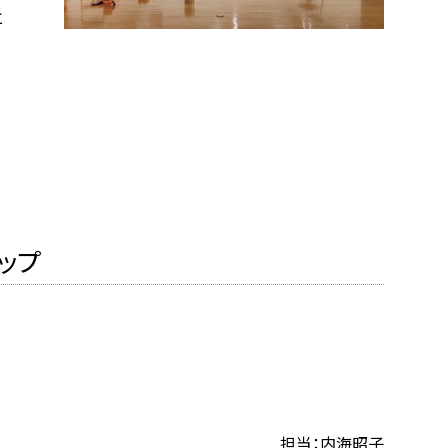
と
ップ
担当：内海昭子