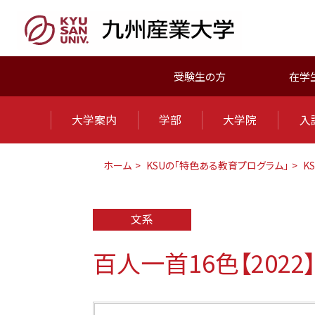
受験生の方
在学
大学案内
学部
大学院
入
ホーム
KSUの「特色ある教育プログラム」
K
文系
百人一首16色【2022