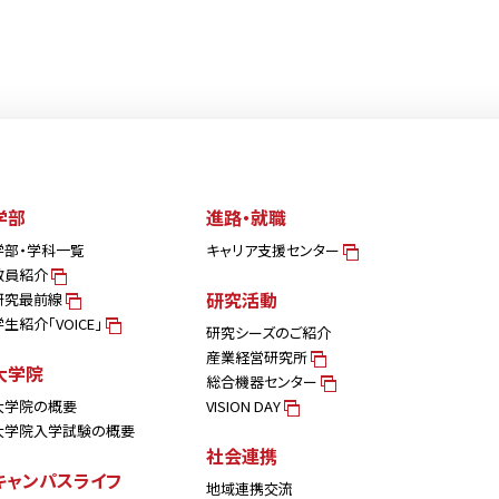
学部
進路・就職
学部・学科一覧
キャリア支援センター
教員紹介
研究活動
研究最前線
学生紹介「VOICE」
研究シーズのご紹介
産業経営研究所
大学院
総合機器センター
大学院の概要
VISION DAY
大学院入学試験の概要
社会連携
キャンパスライフ
地域連携交流