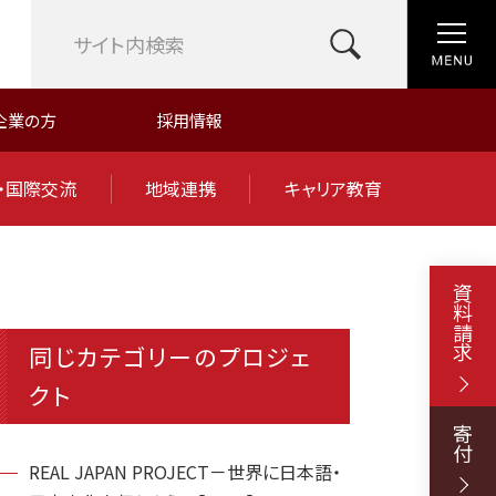
企業の方
採用情報
・国際交流
地域連携
キャリア教育
資料請求
同じカテゴリーのプロジェ
クト
寄付
REAL JAPAN PROJECT－世界に日本語・