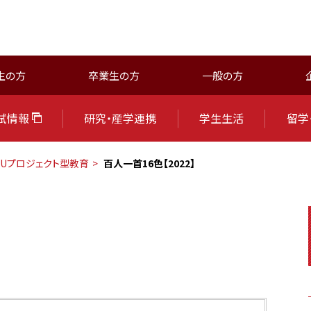
生の方
卒業生の方
一般の方
試情報
研究・産学連携
学生生活
留学
SUプロジェクト型教育
百人一首16色【2022】
】