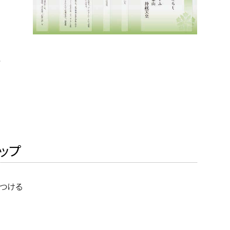
。
こ
ップ
つける