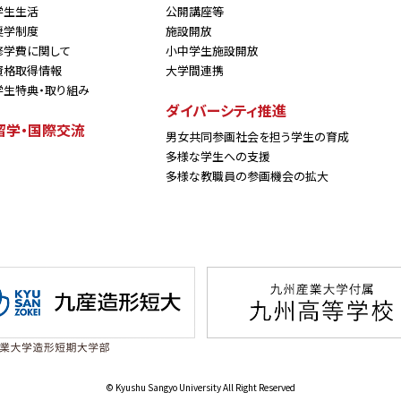
学生生活
公開講座等
奨学制度
施設開放
修学費に関して
小中学生施設開放
資格取得情報
大学間連携
学生特典・取り組み
ダイバーシティ推進
留学・国際交流
男女共同参画社会を担う学生の育成
多様な学生への支援
多様な教職員の参画機会の拡大
© Kyushu Sangyo University All Right Reserved