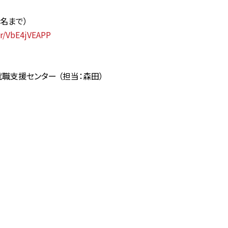
2名まで）
/r/VbE4jVEAPP
職支援センター （担当：森田）