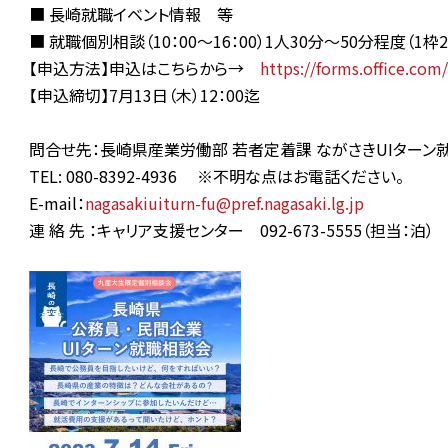
■ 長崎就職イベント情報 等
■ 就職個別相談（10：00～16：00）1人30分～50分程度（1枠
【申込方法】申込はこちらから→
https://forms.office.com
【申込締切】7月13日（木）12：00迄
問合せ先：長崎県産業労働部 若者定着課 ながさきUIターン就
TEL: 080-8392-4936 ※不明な点はお電話ください。
E-mail：
nagasakiuiturn-fu@pref.nagasaki.lg.jp
連 絡 先 ：キャリア支援センター 092-673-5555（担当：泊）