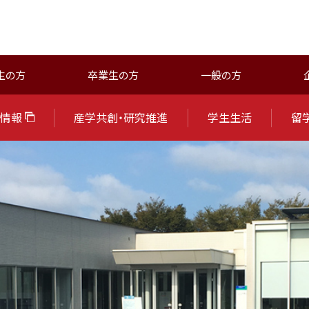
生の方
卒業生の方
一般の方
試情報
産学共創・研究推進
学生生活
留