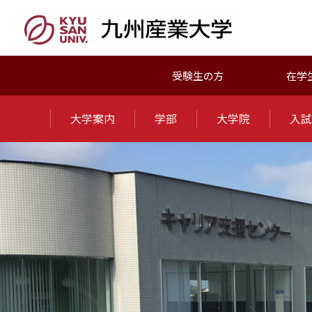
受験生の方
在学
大学案内
学部
大学院
入