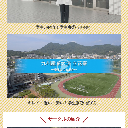
学生が紹介！学生寮①
（約4分）
キレイ・近い・安い！学生寮②
（約6分）
サークルの紹介