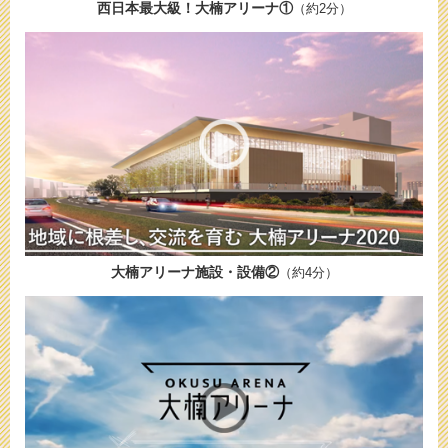
西日本最大級！大楠アリーナ①
（約2分）
大楠アリーナ施設・設備②
（約4分）