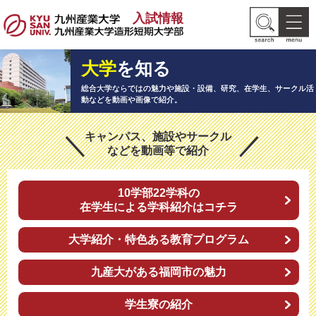
入試情報
大学
を知る
総合大学ならではの魅力や施設・設備、研究、在学生、
サークル活
動などを動画や画像で紹介。
キャンパス、施設やサークル
などを動画等で紹介
10学部22学科の
在学生による学科紹介はコチラ
大学紹介・特色ある教育プログラム
九産大がある福岡市の魅力
学生寮の紹介