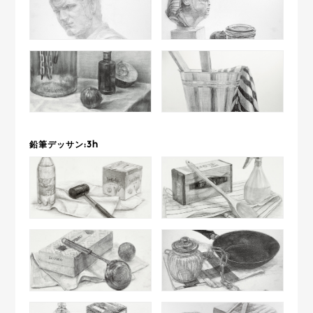
鉛筆デッサン:3h