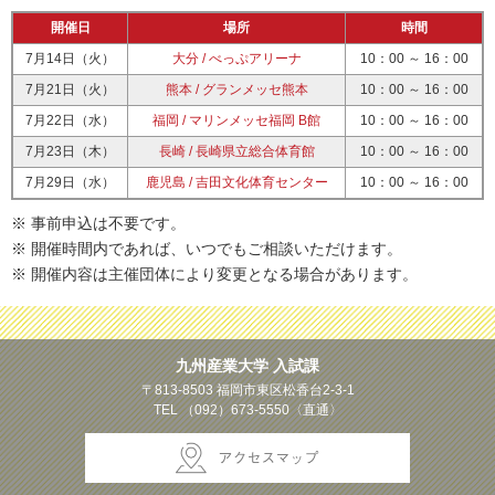
開催日
場所
時間
7月14日（火）
大分 / べっぷアリーナ
10：00 ～ 16：00
7月21日（火）
熊本 / グランメッセ熊本
10：00 ～ 16：00
7月22日（水）
福岡 / マリンメッセ福岡 B館
10：00 ～ 16：00
7月23日（木）
長崎 / 長崎県立総合体育館
10：00 ～ 16：00
7月29日（水）
鹿児島 / 吉田文化体育センター
10：00 ～ 16：00
※ 事前申込は不要です。
※ 開催時間内であれば、いつでもご相談いただけます。
※ 開催内容は主催団体により変更となる場合があります。
九州産業大学 入試課
〒813-8503 福岡市東区松香台2-3-1
TEL （092）673‐5550〈直通〉