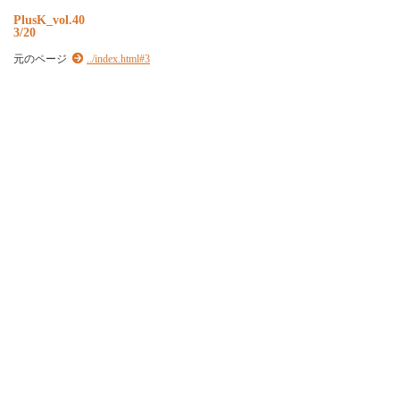
P
l
u
s
K
_
v
o
l
.
4
0
3/20
元のページ
../index.html#3