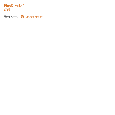
P
l
u
s
K
_
v
o
l
.
4
0
2/20
元のページ
../index.html#2