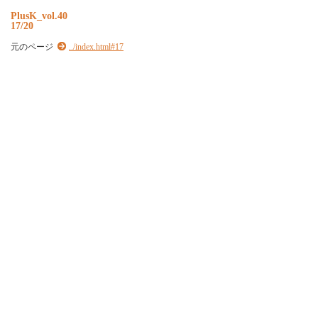
P
l
u
s
K
_
v
o
l
.
4
0
17/20
元のページ
../index.html#17