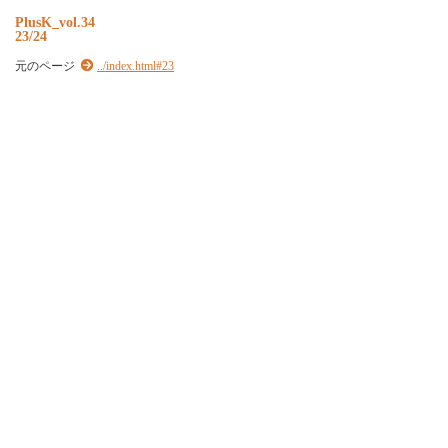
P
l
u
s
K
_
v
o
l
.
3
4
23/24
元のページ
../index.html#23