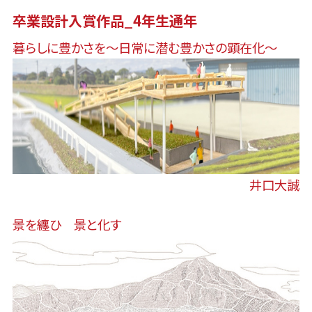
卒業設計入賞作品_4年生通年
暮らしに豊かさを〜日常に潜む豊かさの顕在化〜
井口大誠
景を纏ひ 景と化す