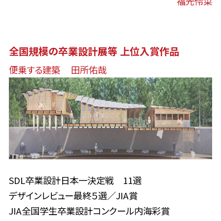
福光伶菜
全国規模の卒業設計展等 上位入賞作品
便乗する建築 田所佑哉
SDL卒業設計日本一決定戦 11選
デザインレビュー最終５選／JIA賞
JIA全国学生卒業設計コンクール内海彩賞