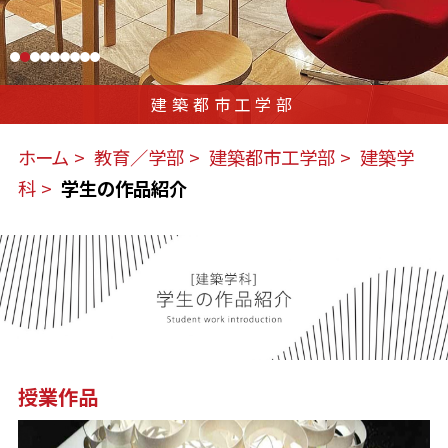
建築都市工学部
ホーム
教育／学部
建築都市工学部
建築学
科
学生の作品紹介
授業作品