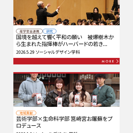
産学官金連携
研究
国境を越えて響く平和の願い 被爆樹木か
ら生まれた指揮棒がハーバードの若き...
2026.5.29
ソーシャルデザイン学科
地域貢献
芸術学部×生命科学部 筥崎宮お屠蘇をプ
ロデュース