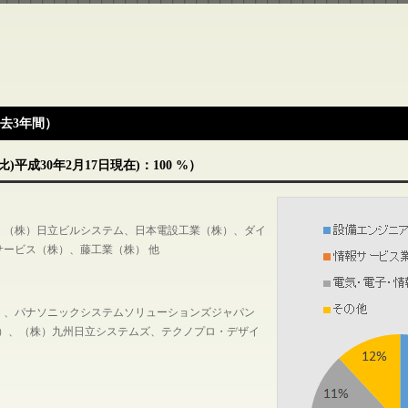
去3年間）
)平成30年2月17日現在)：100 %）
、（株）日立ビルシステム、日本電設工業（株）、ダイ
ービス（株）、藤工業（株） 他
）、パナソニックシステムソリューションズジャパン
（株）、（株）九州日立システムズ、テクノプロ・デザイ