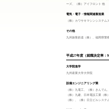
ーズ、（株）アイフロント 他
電気・電子・情報関連製造業
（株）カワサキマシンシステム
その他
九州旅客鉄道（株）、福岡県警察
平成27年度（就職決定率：94
大学院進学
九州産業大学大学院
設備エンジニアリング業
（株）九電工、（株）きんでん
（株）九建、日本電設工業（株
（株）、（株）日立ビルシステ