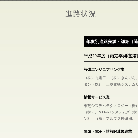
進路状況
年度別進路実績・詳細（過
平成29年度（内定率(希望者比
設備エンジニアリング業
（株）九電工、（株）きんでん
ダン（株）、三菱電機システムサ
情報サービス業
東芝システムテクノロジー（株
（株）、NTT-ATシステムズ
ン社、（株）アルプス技研 他
電気・電子・情報関連製造業